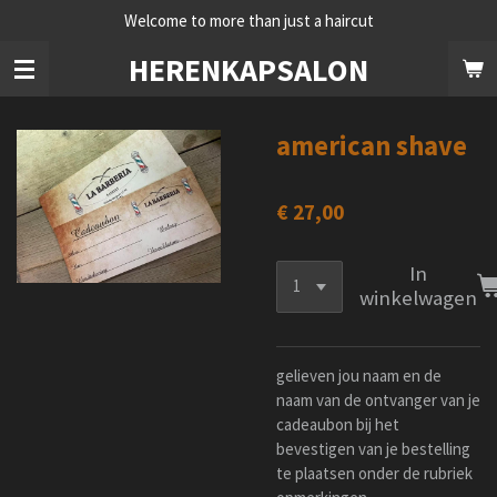
Welcome to more than just a haircut
Ga
direct
HERENKAPSALON
naar
de
hoofdinhoud
american shave
€ 27,00
In
winkelwagen
gelieven jou naam en de
naam van de ontvanger van je
cadeaubon bij het
bevestigen van je bestelling
te plaatsen onder de rubriek