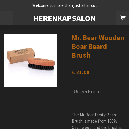
Welcome to more than just a haircut
Ga
direct
HERENKAPSALON
naar
de
hoofdinhoud
Mr. Bear Wooden
Boar Beard
Brush
€ 21,00
Uitverkocht
The Mr Bear Family Beard
Brush is made from 100%
Olive wood, and the brush is