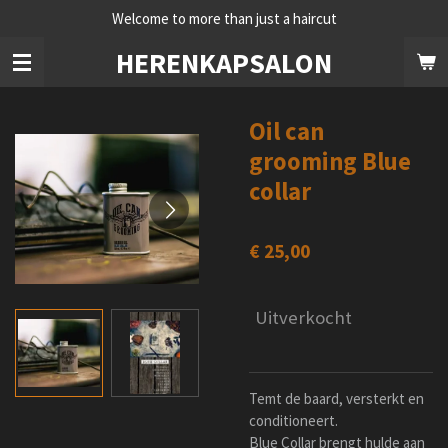
Welcome to more than just a haircut
Ga
direct
HERENKAPSALON
naar
de
hoofdinhoud
Oil can
grooming Blue
collar
€ 25,00
Uitverkocht
Temt de baard, versterkt en
conditioneert.
Blue Collar brengt hulde aan