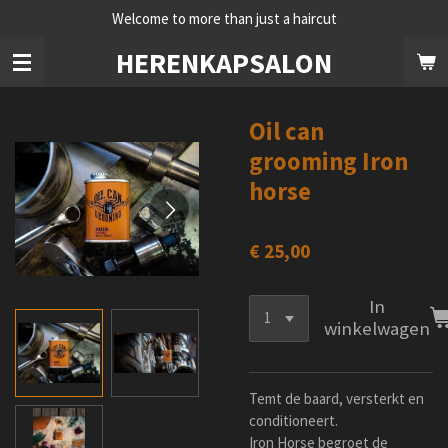
Welcome to more than just a haircut
Ga
direct
HERENKAPSALON
naar
de
hoofdinhoud
Oil can
grooming Iron
horse
€ 25,00
In
winkelwagen
Temt de baard, versterkt en
conditioneert.
Iron Horse begroet de